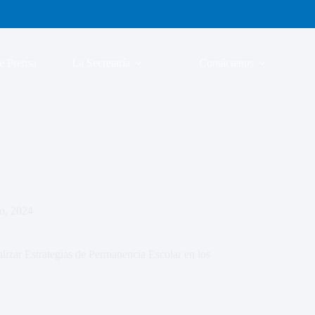
e Prensa
La Secretaría
Contáctenos
ro, 2024
lizar Estrategias de Permanencia Escolar en los