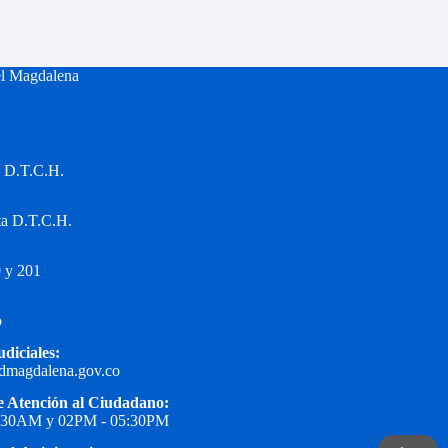
el Magdalena
a D.T.C.H.
ta D.T.C.H.
 y 201
o
udiciales:
edmagdalena.gov.co
e Atención al Ciudadano:
1:30AM y 02PM - 05:30PM