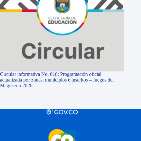
Circular informativa No. 018: Programación oficial
actualizada por zonas, municipios e inscritos – Juegos del
Magisterio 2026.