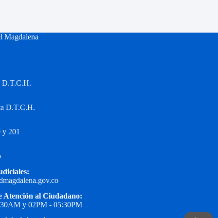
el Magdalena
a D.T.C.H.
ta D.T.C.H.
 y 201
o
udiciales:
edmagdalena.gov.co
e Atención al Ciudadano:
1:30AM y 02PM - 05:30PM