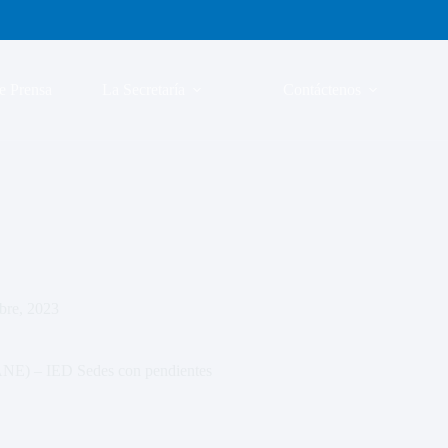
e Prensa
La Secretaría
Contáctenos
bre, 2023
DANE) – IED Sedes con pendientes