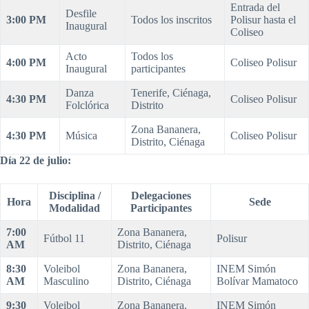
Entrada del
Desfile
3:00 PM
Todos los inscritos
Polisur hasta el
Inaugural
Coliseo
Acto
Todos los
4:00 PM
Coliseo Polisur
Inaugural
participantes
Danza
Tenerife, Ciénaga,
4:30 PM
Coliseo Polisur
Folclórica
Distrito
Zona Bananera,
4:30 PM
Música
Coliseo Polisur
Distrito, Ciénaga
Día 22 de julio
:
Disciplina /
Delegaciones
Hora
Sede
Modalidad
Participantes
7:00
Zona Bananera,
Fútbol 11
Polisur
AM
Distrito, Ciénaga
8:30
Voleibol
Zona Bananera,
INEM Simón
AM
Masculino
Distrito, Ciénaga
Bolívar Mamatoco
9:30
Voleibol
Zona Bananera,
INEM Simón