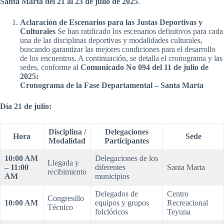
Santa Marta del 21 al 23 de julio de 2025
.
Aclaración de Escenarios para las Justas Deportivas y
Culturales
Se han ratificado los escenarios definitivos para cada
una de las disciplinas deportivas y modalidades culturales,
buscando garantizar las mejores condiciones para el desarrollo
de los encuentros. A continuación, se detalla el cronograma y las
sedes, conforme al
Comunicado No 094 del 11 de julio de
2025:
Cronograma de la Fase Departamental – Santa Marta
Día 21 de julio:
Disciplina /
Delegaciones
Hora
Sede
Modalidad
Participantes
10:00 AM
Delegaciones de los
Llegada y
– 11:00
diferentes
Santa Marta
recibimiento
AM
municipios
Delegados de
Centro
Congresillo
10:00 AM
equipos y grupos
Recreacional
Técnico
folclóricos
Teyuna