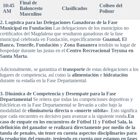
Final de
10:45
Coliseo del
Baloncesto
Clasificados
AM
Polisur
Masculino
2. Logística para las Delegaciones Ganadoras de la Fase
Municipal en Fundación
Las delegaciones de los municipios no
certificados del Magdalena que resultaron ganadoras de la fase
municipal celebrada en Fundación, específicamente
Guamal, El
Banco, Tenerife, Fundación
y
Zona Bananera
tendrán su lugar de
hospedaje durante las justas en el
Centro Recreacional Teyuna en
Santa Marta
.
Adicionalmente, se garantiza el
transporte
de estas delegaciones a los
lugares de competencia, así como la
alimentación
e
hidratación
durante su estadía en la Fase Departamental.
3. Dinámica de Competencia y Desempate para la Fase
Departamental
Se reitera que todas las competiciones deportivas y
folclóricas en la Fase Departamental se llevarán a cabo bajo la
modalidad de
eliminatoria directa o «muerte súbita»
. Esto significa
que cada encuentro es decisivo para avanzar a la siguiente ronda.
En
caso de empate en los encuentros de Fútbol 11 y Fútbol Sala, la
definición del ganador se realizará directamente por medio de la
tanda de penales, sin tener en cuenta aspectos disciplinarios para
la resolución del empate, teniendo
en cuenta que estamos en fases