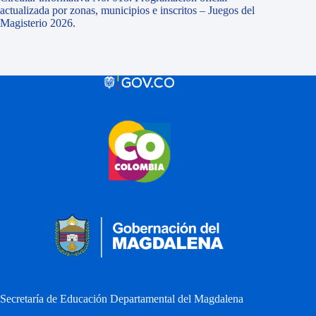
actualizada por zonas, municipios e inscritos – Juegos del
Magisterio 2026.
Secretaría de Educación Departamental del Magdalena