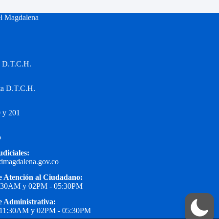
el Magdalena
a D.T.C.H.
ta D.T.C.H.
 y 201
o
udiciales:
edmagdalena.gov.co
e Atención al Ciudadano:
1:30AM y 02PM - 05:30PM
e Administrativa:
 11:30AM y 02PM - 05:30PM