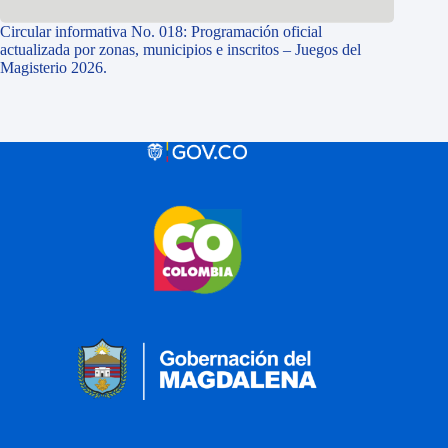
Circular informativa No. 018: Programación oficial
actualizada por zonas, municipios e inscritos – Juegos del
Magisterio 2026.