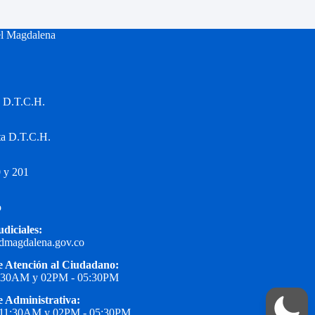
el Magdalena
a D.T.C.H.
ta D.T.C.H.
 y 201
o
udiciales:
edmagdalena.gov.co
e Atención al Ciudadano:
1:30AM y 02PM - 05:30PM
e Administrativa:
 11:30AM y 02PM - 05:30PM