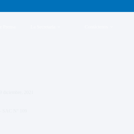
e Prensa
La Secretaría
Contáctenos
9 diciembre, 2021
 – SAC N° 109