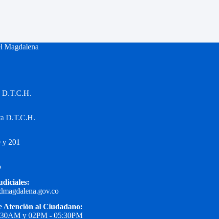
el Magdalena
a D.T.C.H.
ta D.T.C.H.
 y 201
o
udiciales:
edmagdalena.gov.co
e Atención al Ciudadano:
1:30AM y 02PM - 05:30PM