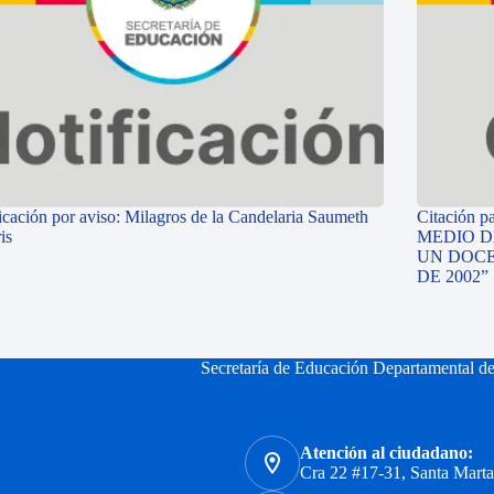
icación por aviso: Milagros de la Candelaria Saumeth
Citación p
is
MEDIO D
UN DOCE
DE 2002”
Secretaría de Educación Departamental d
Atención al ciudadano:
Cra 22 #17-31, Santa Mart