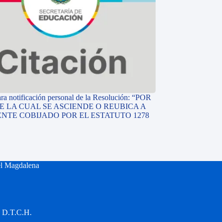
ara notificación personal de la Resolución: “POR
E LA CUAL SE ASCIENDE O REUBICA A
NTE COBIJADO POR EL ESTATUTO 1278
el Magdalena
a D.T.C.H.