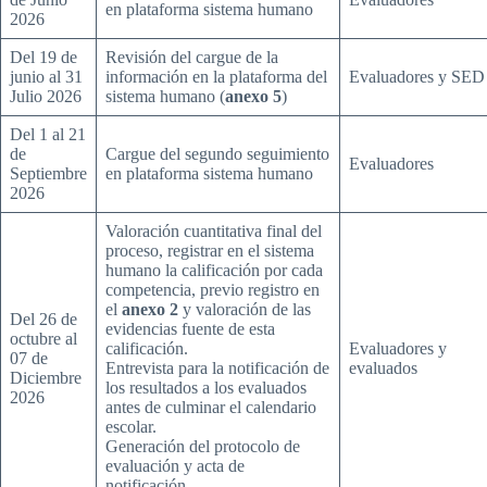
en plataforma sistema humano
2026
Del 19 de
Revisión del cargue de la
junio al 31
información en la plataforma del
Evaluadores y SED
Julio 2026
sistema humano (
anexo 5
)
Del 1 al 21
de
Cargue del segundo seguimiento
Evaluadores
Septiembre
en plataforma sistema humano
2026
Valoración cuantitativa final del
proceso, registrar en el sistema
humano la calificación por cada
competencia, previo registro en
el
anexo 2
y valoración de las
Del 26 de
evidencias fuente de esta
octubre al
calificación.
Evaluadores y
07 de
Entrevista para la notificación de
evaluados
Diciembre
los resultados a los evaluados
2026
antes de culminar el calendario
escolar.
Generación del protocolo de
evaluación y acta de
notificación.