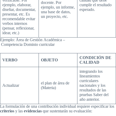
verificable. Por
calidad que debe
docente. Por
ejemplo, elaborar,
cumplir el resultado
ejemplo, un informe,
diseñar, documentar,
esperado.
una base de datos,
presentar, etc. Es
un proyecto, etc.
recomendable evitar
verbos internos
(pensar, reflexionar,
idear, etc.)
Ejemplo: Área de Gestión Académica –
Competencia Dominio curricular
CONDICIÓN
DE
VERBO
OBJETO
CALIDAD
integrando los
lineamientos
curriculares
el plan de área de
Actualizar
nacionales y los
(Materia)
resultados de las
pruebas Saber del
año anterior.
La formulación de una contribución individual requiere especificar los
criterios
y las
evidencias
que sustentarán su evaluación: