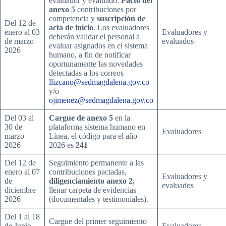
evaluador y evaluado:
Pacto del
anexo 5
contribuciones por
competencia y
suscripción de
Del 12 de
acta de inicio
. Los evaluadores
enero al 03
Evaluadores y
deberán validar el personal a
de marzo
evaluados
evaluar asignados en el sistema
2026
humano, a fin de notificar
oportunamente las novedades
detectadas a los correos
llizcano@sedmagdalena.gov.co
y/o
ojimenez@sedmagdalena.gov.co
Del 03 al
Cargue de anexo 5
en la
30 de
plataforma sistema humano en
Evaluadores
marzo
Línea, el código para el año
2026
2026 es
241
Del 12 de
Seguimiento permanente a las
enero al 07
contribuciones pactadas,
Evaluadores y
de
diligenciamiento anexo 2,
evaluados
diciembre
llenar carpeta de evidencias
2026
(documentales y testimoniales).
Del 1 al 18
Cargue del primer seguimiento
de Junio
Evaluadores