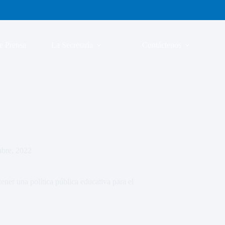
e Prensa
La Secretaría
Contáctenos
ubre, 2022
ener una política pública educativa para el