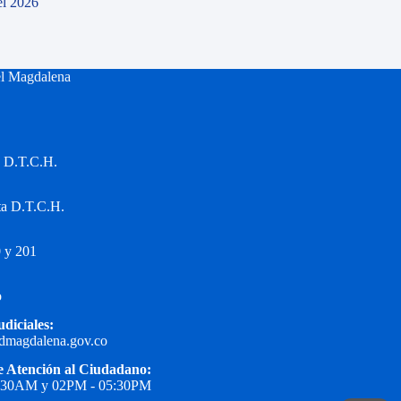
el 2026
el Magdalena
a D.T.C.H.
ta D.T.C.H.
 y 201
o
udiciales:
edmagdalena.gov.co
e Atención al Ciudadano:
1:30AM y 02PM - 05:30PM