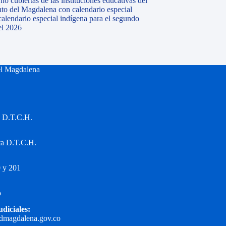
o cubiertas de las instituciones educativas del
to del Magdalena con calendario especial
calendario especial indígena para el segundo
el 2026
el Magdalena
a D.T.C.H.
ta D.T.C.H.
 y 201
o
udiciales:
edmagdalena.gov.co