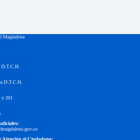
el Magdalena
a D.T.C.H.
ta D.T.C.H.
 y 201
o
udiciales:
edmagdalena.gov.co
e Atención al Ciudadano: