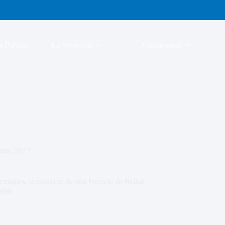
e Prensa
La Secretaría
Contáctenos
sto, 2022
ionales, la creación de una Escuela de Bellas
able