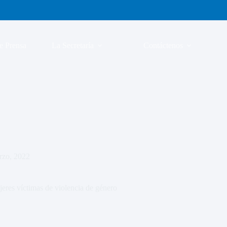
e Prensa
La Secretaría
Contáctenos
rzo, 2022
eres víctimas de violencia de género