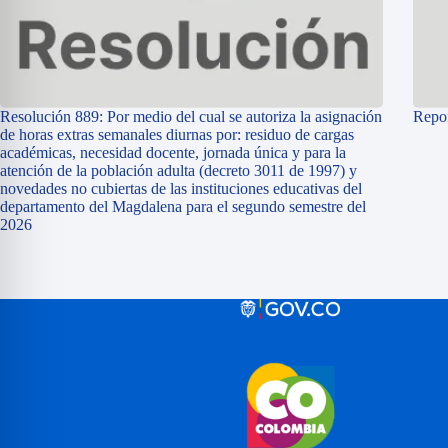
Resolución 889: Por medio del cual se autoriza la asignación
Repor
de horas extras semanales diurnas por: residuo de cargas
académicas, necesidad docente, jornada única y para la
atención de la población adulta (decreto 3011 de 1997) y
novedades no cubiertas de las instituciones educativas del
departamento del Magdalena para el segundo semestre del
2026