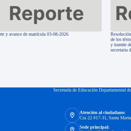
te y avance de matrícula 03-08-2026
Resolución
de los térm
y tramite d
secretaria
Secretaría de Educación Departamental d
Atención al ciudadano:
Cra 22 #17-31, Santa Mart
Sede principal: