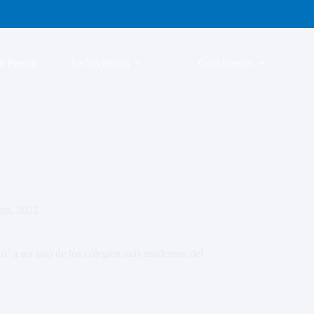
e Prensa
La Secretaría
Contáctenos
zo, 2022
co’ a ser uno de los colegios más modernos del