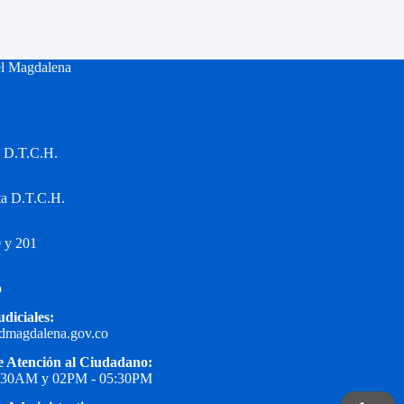
el Magdalena
a D.T.C.H.
ta D.T.C.H.
 y 201
o
udiciales:
edmagdalena.gov.co
e Atención al Ciudadano:
1:30AM y 02PM - 05:30PM