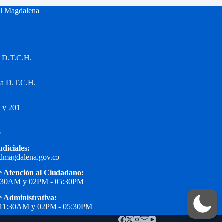
el Magdalena
a D.T.C.H.
ta D.T.C.H.
 y 201
o
udiciales:
edmagdalena.gov.co
e Atención al Ciudadano:
1:30AM y 02PM - 05:30PM
e Administrativa:
 11:30AM y 02PM - 05:30PM