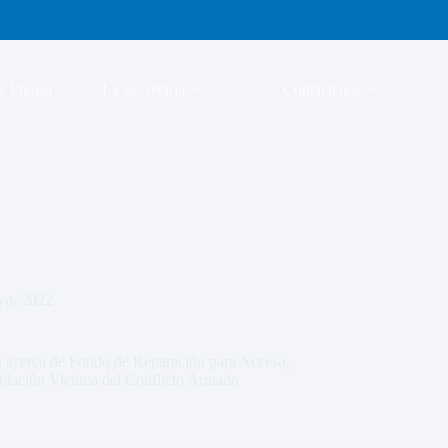
e Prensa
La Secretaría
Contáctenos
yo, 2022
n acerca de Fondo de Reparación para Acceso,
blación Victima del Conflicto Armado