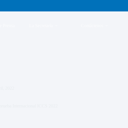
e Prensa
La Secretaría
Contáctenos
ril, 2022
 prueba Internacional ICCS 2022