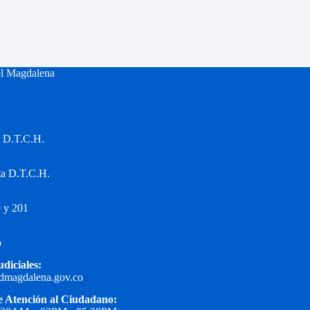
el Magdalena
a D.T.C.H.
ta D.T.C.H.
 y 201
o
udiciales:
edmagdalena.gov.co
e Atención al Ciudadano: