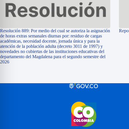
Resolución 889: Por medio del cual se autoriza la asignación
Repor
de horas extras semanales diurnas por: residuo de cargas
académicas, necesidad docente, jornada única y para la
atención de la población adulta (decreto 3011 de 1997) y
novedades no cubiertas de las instituciones educativas del
departamento del Magdalena para el segundo semestre del
2026