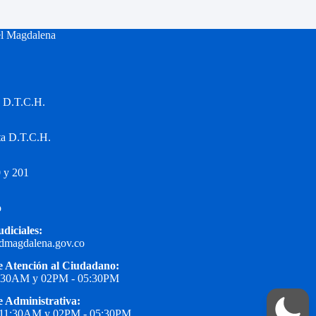
el Magdalena
a D.T.C.H.
ta D.T.C.H.
 y 201
o
udiciales:
edmagdalena.gov.co
e Atención al Ciudadano:
1:30AM y 02PM - 05:30PM
e Administrativa:
 11:30AM y 02PM - 05:30PM