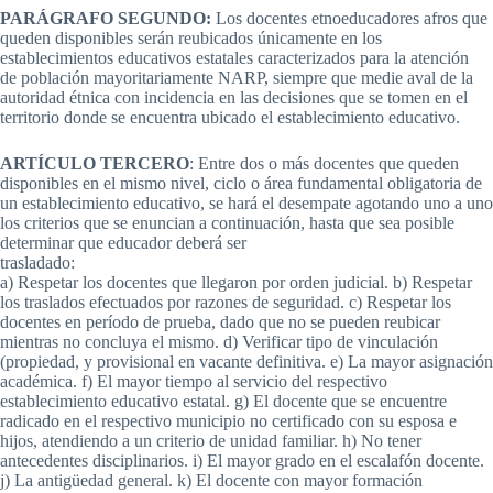
PARÁGRAFO SEGUNDO:
Los docentes etnoeducadores afros que
queden disponibles serán reubicados únicamente en los
establecimientos educativos estatales caracterizados para la atención
de población mayoritariamente NARP, siempre que medie aval de la
autoridad étnica con incidencia en las decisiones que se tomen en el
territorio donde se encuentra ubicado el establecimiento educativo.
ARTÍCULO TERCERO
: Entre dos o más docentes que queden
disponibles en el mismo nivel, ciclo o área fundamental obligatoria de
un establecimiento educativo, se hará el desempate agotando uno a uno
los criterios que se enuncian a continuación, hasta que sea posible
determinar que educador deberá ser
trasladado:
a) Respetar los docentes que llegaron por orden judicial. b) Respetar
los traslados efectuados por razones de seguridad. c) Respetar los
docentes en período de prueba, dado que no se pueden reubicar
mientras no concluya el mismo. d) Verificar tipo de vinculación
(propiedad, y provisional en vacante definitiva. e) La mayor asignación
académica. f) El mayor tiempo al servicio del respectivo
establecimiento educativo estatal. g) El docente que se encuentre
radicado en el respectivo municipio no certificado con su esposa e
hijos, atendiendo a un criterio de unidad familiar. h) No tener
antecedentes disciplinarios. i) El mayor grado en el escalafón docente.
j) La antigüedad general. k) El docente con mayor formación