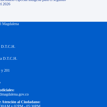
el 2026
el Magdalena
a D.T.C.H.
ta D.T.C.H.
 y 201
o
udiciales:
edmagdalena.gov.co
e Atención al Ciudadano:
1:30AM y 02PM - 05:30PM