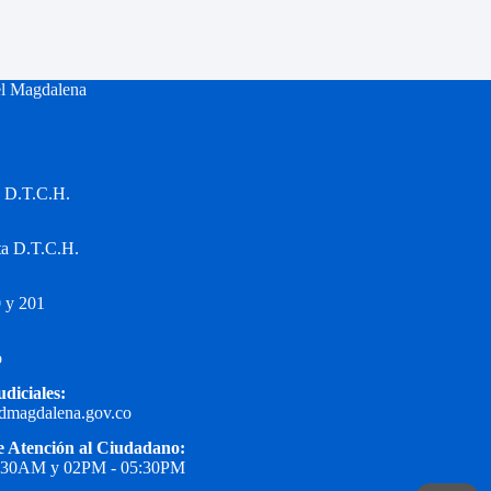
el Magdalena
a D.T.C.H.
ta D.T.C.H.
 y 201
o
udiciales:
edmagdalena.gov.co
e Atención al Ciudadano:
1:30AM y 02PM - 05:30PM