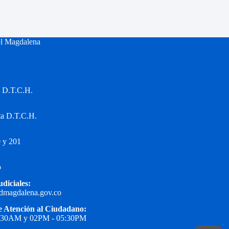
el Magdalena
a D.T.C.H.
ta D.T.C.H.
 y 201
o
udiciales:
edmagdalena.gov.co
e Atención al Ciudadano:
1:30AM y 02PM - 05:30PM