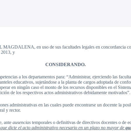
en uso de sus facultades legales en concordancia con las Le
 2013, y
CONSIDERANDO.
etencias a los departamentos para: “Administrar, ejerciendo las faculta
lanteles educativos, sujetándose a la planta de cargos adoptada de confor
perar en ningún caso el monto de los recursos disponibles en el Sistema
edición de los respectivos actos administrativos debidamente motivados”.
iones administrativas en las cuales puede encontrarse un docente la pos
al y rector.
e, ante
ausencias
temporales o definitivas de directivos docentes o de e
que dicte el acto administrativo necesario en un plazo no mayor de
qu