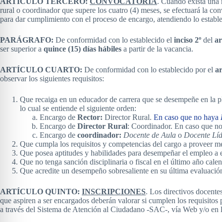
ARTÍCULO TERCERO:
CONVOCATORIA
. Cuando exista una 
rural o coordinador que supere los cuatro (4) meses, se efectuará la con
para dar cumplimiento con el proceso de encargo, atendiendo lo establec
PARÁGRAFO:
De conformidad con lo establecido el
inciso 2º
del
ar
ser superior a
quince (15) días hábiles
a partir de la vacancia.
ARTÍCULO CUARTO:
De conformidad con lo establecido por el
ar
observar los siguientes requisitos:
Que recaiga en un educador de carrera que se desempeñe en la plan
lo cual se entiende el siguiente orden:
Encargo de
Rector:
Director Rural.
En caso que no haya
Encargo de
Director Rural
: Coordinador. En caso que n
Encargo de
coordinador:
Docente de Aula
o
Docente Líd
Que cumpla los requisitos y competencias del cargo a proveer me
Que posea aptitudes y habilidades para desempeñar el empleo a 
Que no tenga sanción disciplinaria o fiscal en el último año calen
Que acredite un desempeño sobresaliente en su última evaluació
ARTÍCULO QUINTO:
INSCRIPCIONES
. Los directivos docente
que aspiren a ser encargados deberán valorar si cumplen los requisitos 
a través del Sistema de Atención al Ciudadano -SAC-, vía Web y/o en 