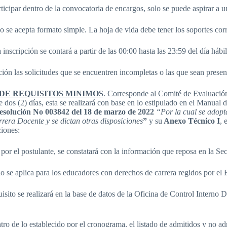
articipar dentro de la convocatoria de encargos, solo se puede aspirar a 
no se acepta formato simple. La hoja de vida debe tener los soportes cor
inscripción se contará a partir de las 00:00 hasta las 23:59 del día hábi
ión las solicitudes que se encuentren incompletas o las que sean pres
DE REQUISITOS MINIMOS
. Corresponde al Comité de Evaluación 
e dos (2) días, esta se realizará con base en lo estipulado en el Manual
esolución No 003842 del 18 de marzo de 2022
“Por la cual se adopt
rera Docente y se dictan otras disposiciones
”
y su
Anexo Técnico I
, 
ciones:
por el postulante, se constatará con la información que reposa en la Se
lo se aplica para los educadores con derechos de carrera regidos por e
uisito se realizará en la base de datos de la Oficina de Control Interno
ro de lo establecido por el cronograma, el listado de admitidos y no ad