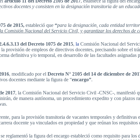
 el
artículo 11 del Decreto 2105 de 2017
, establece la figura del enca
rectivos docentes y consisten en la designación transitoria de un educa
1075 de 2015,
estableció que
“
para la designación, cada entidad territor
 la Comisión Nacional del Servicio Civil, y garantizar los derechos de 
2.4.6.3.13 del Decreto 1075 de 2015
,
la
Comisión Nacional del Servic
ra la provisión de empleos de directivos docentes, precisando sobre el tr
orma definitiva y/o temporal, en desarrollo de las facultades asignadas 
 2016
, modificado por el
Decreto N° 2105 del 14 de diciembre de 201
ivos docentes mediante la figura de “
encargo”
.
de 2017
, la Comisión Nacional del Servicio Civil -CNSC-, manifestó que
 definirán, de manera autónoma, un procedimiento expedito y con plazos 
vas.
nte, para la provisión transitoria de vacantes temporales y definitivas
 carrera docente ya vinculados en propiedad y que reúnan los requisitos 
se reglamentó la figura del encargo estableció como requisito para los 