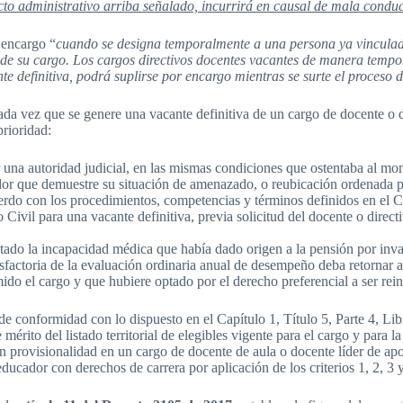
acto administrativo arriba señalado, incurrirá en causal de mala condu
 encargo “
cuando se designa temporalmente a una persona ya vinculada
as de su cargo. Los cargos directivos docentes vacantes de manera tempo
nte definitiva, podrá suplirse por encargo mientras se surte el proceso 
cada vez que se genere una vacante definitiva de un cargo de docente o de
prioridad:
una autoridad judicial, en las mismas condiciones que ostentaba al mom
dor que demuestre su situación de amenazado, o reubicación ordenada p
rdo con los procedimientos, competencias y términos definidos en el Capí
ivil para una vacante definitiva, previa solicitud del docente o direc
tado la incapacidad médica que había dado origen a la pensión por inva
isfactoria de la evaluación ordinaria anual de desempeño deba retornar al
ido el cargo y que hubiere optado por el derecho preferencial a ser rei
e conformidad con lo dispuesto en el Capítulo 1, Título 5, Parte 4, Lib
to del listado territorial de elegibles vigente para el cargo y para la r
provisionalidad en un cargo de docente de aula o docente líder de apoyo
cador con derechos de carrera por aplicación de los criterios 1, 2, 3 y 4