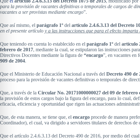
Que
el
artículo 2.4.6.3.13 del Decreto 1075 de 2015
, modificado por
para la provisión de vacantes definitivas o temporales de cargos de di
vacantes a ser provistas mediante encargo
”.
Que así mismo, el
parágrafo 1º
del
artículo 2.4.6.3.13 del Decreto 
en el presente artículo
y a las instrucciones que para el efecto imparta
Que teniendo en cuenta lo establecido en el
parágrafo 1º
del
artículo 
febrero de 2017
, mediante la cual, se estipularon las instrucciones pa
Directivos Docentes mediante la figura de
“encargo
”, en vacantes en f
909 de 2004
.
Que el Ministerio de Educación Nacional a través del
Decreto 490 de
proceso para la provisión de vacantes definitivas o temporales de direct
Que, a través de la
Circular No. 20171000000027 del 09 de febrero 
la provisión de estos cargos bajo la figura del encargo, para lo cual,
eficacia, eficiencia y oportunidad que rigen las actuaciones administrati
Que, de esta manera, se tiene que, el
encargo
procede de manera prefere
Coordinador), el cual, va dirigido a servidores titulares de derechos de
Que el artículo 2.4.6.3.13 del Decreto 490 de 2016, por medio del cual 