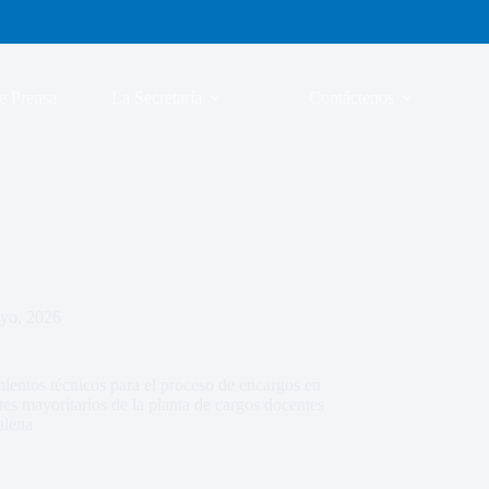
e Prensa
La Secretaría
Contáctenos
yo, 2026
mientos técnicos para el proceso de encargos en
tes mayoritarios de la planta de cargos docentes
alena