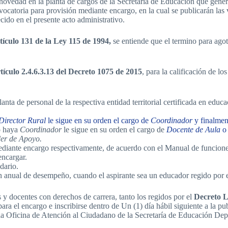
novedad en la planta de cargos de la Secretaría de Educación que genere 
vocatoria para provisión mediante encargo, en la cual se publicarán las 
ido en el presente acto administrativo.
tículo 131 de la Ley 115 de 1994,
se entiende que el termino para agot
tículo 2.4.6.3.13 del Decreto 1075 de 2015
, para la calificación de lo
ta de personal de la respectiva entidad territorial certificada en educac
Director Rural
le sigue en su orden el cargo de
Coordinador
y finalmen
o haya
Coordinador
le sigue en su orden el cargo de
Docente de Aula
er de Apoyo.
diante encargo respectivamente, de acuerdo con el Manual de funciones,
encargar.
dario.
n anual de desempeño, cuando el aspirante sea un educador regido por 
s y docentes con derechos de carrera, tanto los regidos por el
Decreto L
para el encargo e inscribirse dentro de Un (1) día hábil siguiente a la 
la Oficina de Atención al Ciudadano de la Secretaría de Educación Dep