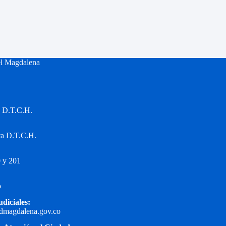
el Magdalena
a D.T.C.H.
ta D.T.C.H.
 y 201
o
udiciales:
edmagdalena.gov.co