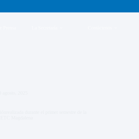
e Prensa
La Secretaría
Contáctenos
0 agosto, 2025
iónrealizada durante el primer semestre de la
la ETC Magdalena