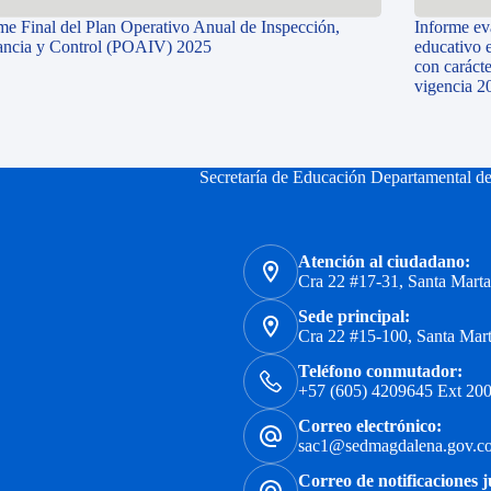
me Final del Plan Operativo Anual de Inspección,
Informe ev
ancia y Control (POAIV) 2025
educativo 
con carácte
vigencia 2
Secretaría de Educación Departamental d
Atención al ciudadano:
Cra 22 #17-31, Santa Mart
Sede principal:
Cra 22 #15-100, Santa Mar
Teléfono conmutador:
+57 (605) 4209645 Ext 200
Correo electrónico:
sac1@sedmagdalena.gov.c
Correo de notificaciones j