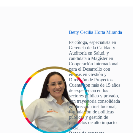
Betty Cecilia Horta Miranda
Psicóloga, especialista en
Gerencia de la Calidad y
Auditoría en Salud, y
candidata a Magíster en
Cooperación Internacional
para el Desarrollo con
énfasis en Gestión y
Dirección de Proyectos.
Cuenta con más de 15 años
de experiencia en los
sectores público y privado,
con trayectoria consolidada
en dirección institucional,
formulación de políticas
públicas y gestión de
proyectos de alto impacto
social.