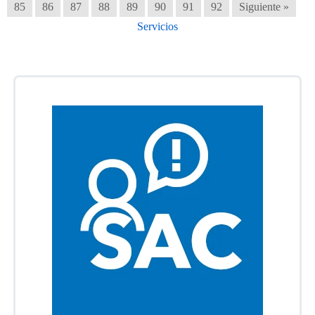
85
86
87
88
89
90
91
92
Siguiente »
Servicios