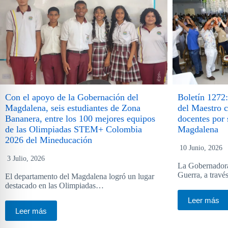
Con el apoyo de la Gobernación del
Boletín 1272:
Magdalena, seis estudiantes de Zona
del Maestro 
Bananera, entre los 100 mejores equipos
docentes por 
de las Olimpiadas STEM+ Colombia
Magdalena
2026 del Mineducación
10 Junio, 2026
3 Julio, 2026
La Gobernadora
Guerra, a travé
El departamento del Magdalena logró un lugar
destacado en las Olimpiadas…
Leer más
Leer más