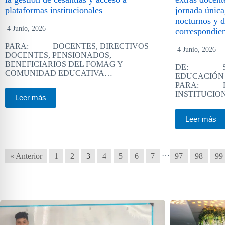
plataformas institucionales
jornada única
nocturnos y 
4 Junio, 2026
correspondie
PARA: DOCENTES, DIRECTIVOS
4 Junio, 2026
DOCENTES, PENSIONADOS,
BENEFICIARIOS DEL FOMAG Y
DE: SEC
COMUNIDAD EDUCATIVA…
EDUCACIÓN
PARA: RE
INSTITUCIO
Leer más
Leer más
…
« Anterior
1
2
3
4
5
6
7
97
98
99