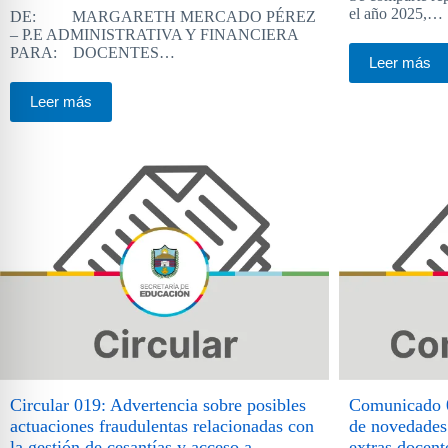
el año 2025,…
DE: MARGARETH MERCADO PÉREZ
– P.E ADMINISTRATIVA Y FINANCIERA
PARA: DOCENTES…
Leer más
Leer más
Circular 019: Advertencia sobre posibles
Comunicado 0
actuaciones fraudulentas relacionadas con
de novedades
la gestión de cesantías y acceso a
extras docent