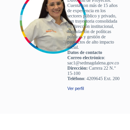
Dirección de Proyectos.
Cuenta con más de 15 años
de experiencia en los
sectores público y privado,
con trayectoria consolidada
en dirección institucional,
formulación de políticas
públicas y gestión de
proyectos de alto impacto
social.
Datos de contacto
Correo electrónico
:
sac1@sedmagdalena.gov.co
Dirección:
Carrera 22 N.°
15-100
Teléfono
: 4209645 Ext. 200
Ver perfil