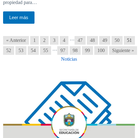
propiedad para…
Leer más
…
« Anterior
1
2
3
4
47
48
49
50
51
…
52
53
54
55
97
98
99
100
Siguiente »
Noticias